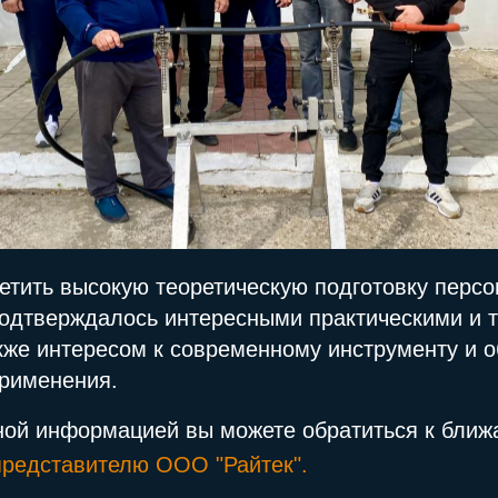
етить высокую теоретическую подготовку перс
 подтверждалось интересными практическими и 
кже интересом к современному инструменту и 
применения.
ной информацией вы можете обратиться к бли
представителю ООО "Райтек".