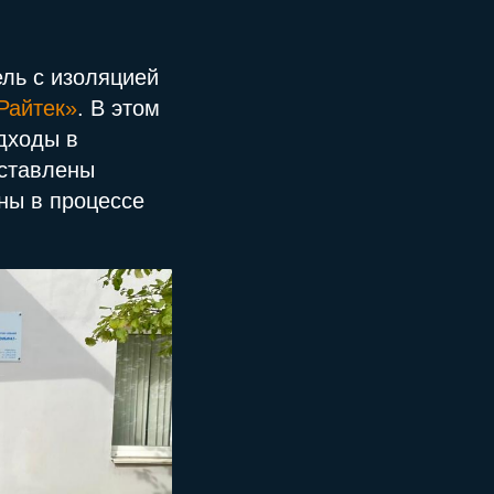
ль с изоляцией
Райтек»
. В этом
дходы в
сставлены
ны в процессе