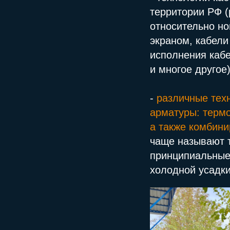
территории РФ (
относительно но
экраном, кабел
исполнения кабе
и многое другое)
-
различные тех
арматуры: терм
а также комбин
чаще называют 
принципиальные
холодной усадки