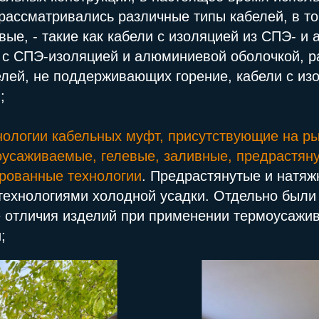
рассматривались различные типы кабелей, в то
вые, - такие как кабели с изоляцией из СПЭ- 
и с СПЭ-изоляцией и алюминиевой оболочкой, 
лей, не поддерживающих горение, кабели с из
;
нологии кабельных муфт, присутствующие на р
оусаживаемые, гелевые, заливные, предрастяну
ированные технологии
. Предрастянутые и натяж
технологиями холодной усадки. Отдельно были
 отличия изделий при применении термоусажи
;