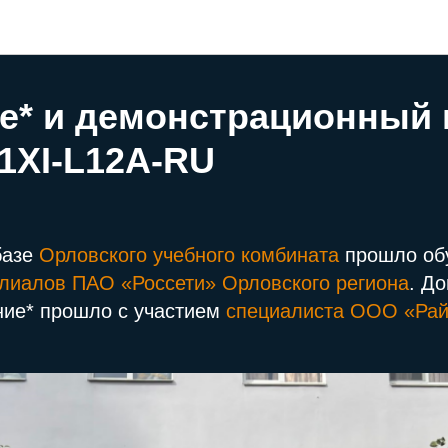
Новости компании Raytech
е* и демонстрационный
/1XI-L12A-RU
базе
Орловского учебного комбината
прошло об
лиалов ПАО «Россети» Орловского региона
. Д
ние* прошло с участием
специалиста ООО «Рай