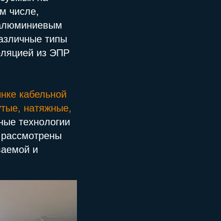
м числе,
и алюминиевым
различные типы
оляцией из ЭПР
ынке кабельной
тые, натяжные,
ные технологии
 рассмотрены
ваемой и