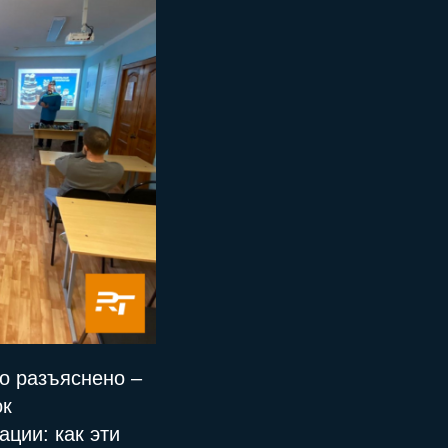
о разъяснено –
ок
ции: как эти