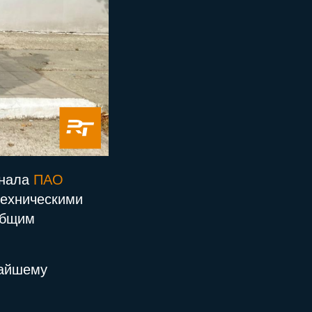
онала
ПАО
техническими
общим
жайшему