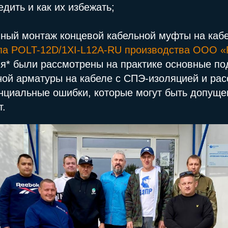
дить и как их избежать;
ный монтаж концевой кабельной муфты на кабе
ипа POLT-12D/1XI-L12A-RU производства ООО «
я* были рассмотрены на практике основные по
ной арматуры на кабеле с СПЭ-изоляцией и ра
нциальные ошибки, которые могут быть допуще
т.