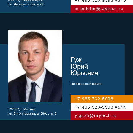
+7 495 323-9393 #321
394016, г. Воронеж
Московский проспект, д. 53, офис
f.popov@raytech.ru
202
Спицын
Дмитрий
Юрьевич
Уральский регион
+7 922 109-1036
+7 495 323-9393 #360
620142, г. Екатеринбург,
ул. Большакова, д. 70, офис 503Б
d.spitsyn@raytech.ru
Дударев
Николай
Валерьевич