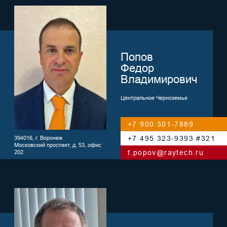
Дальний Восток
+7 962 225-5570
+7 495 323-9393 #350
680021, г. Хабаровск,
ул. Ленинградская, д. 46, офис 601
n.dudarev@raytech.ru