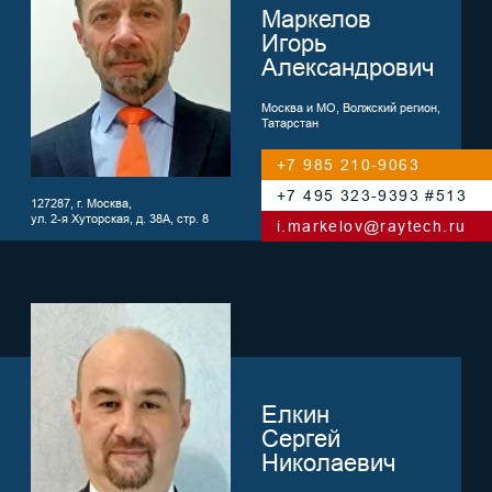
Елкин
Сергей
Николаевич
Южный регион
+7 918 504-1952
+7 495 323-9393 #330
344000, г. Ростов-на-Дону
s.elkin@raytech.ru
Болотин
Максим
Владимирович
Сибирь
+7 903 932-6480
+7 495 323-9393 #340
630099, г.Новосибирск,
ул. Ядринцевская, д.72
m.bolotin@raytech.ru