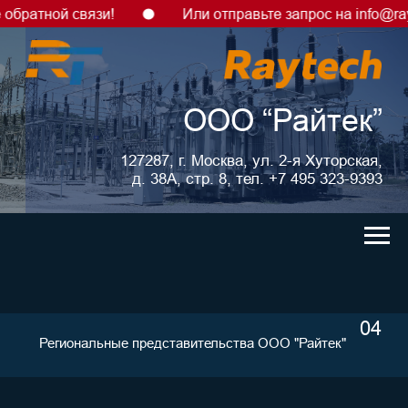
атной связи!
Или отправьте запрос на info@raytech
ООО “Райтек”
127287, г. Москва, ул. 2-я Хуторская,
д. 38А, стр. 8, тел. +7 495 323-9393
04
Региональные представительства ООО "Райтек"
Артемов
Валерий
Михайлович