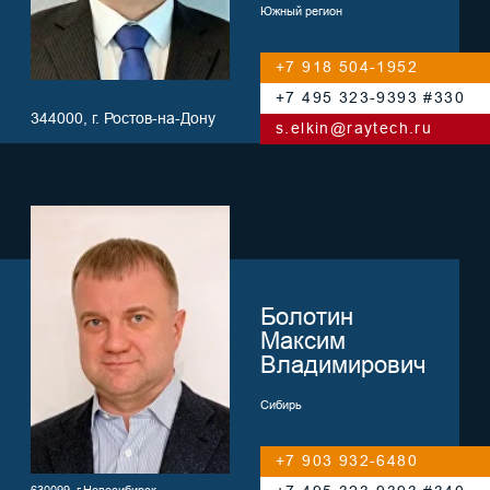
Гуж
Юрий
Юрьевич
Центральный регион
+7 985 762-5808
+7 495 323-9393 #514
127287, г. Москва,
ул. 2-я Хуторская, д. 38А, стр. 8
y.guzh@raytech.ru
Попов
Федор
Владимирович
Центральное Черноземье
+7 900 301-7889