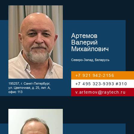
Северо-Запад, Беларусь
+7 921 942-2156
+7 495 323-9393 #310
195257, г. Санкт-Петербург,
ул. Цветочная, д. 25, лит. А,
v.artemov@raytech.ru
офис 113
Маркелов
Игорь
Александрович
Москва и МО, Волжский регион,
Татарстан
+7 985 210-9063
+7 495 323-9393 #513
127287, г. Москва,
ул. 2-я Хуторская, д. 38А, стр. 8
i.markelov@raytech.ru