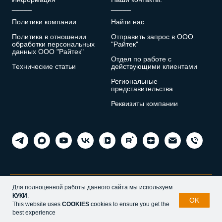
_____
_____
Политики компании
Найти нас
Политика в отношении
Отправить запрос в ООО
обработки персональных
"Райтек"
данных ООО "Райтек"
Отдел по работе с
Технические статьи
действующими клиентами
Региональные
представительства
Реквизиты компании
Для полноценной работы данного сайта мы используем
КУКИ
.
OK
2024 Все права защищены. ООО "Райтек"
This website uses
COOKIES
cookies to ensure you get the
best experience